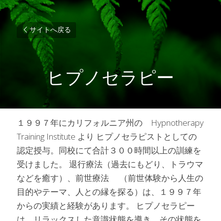
サイトへ戻る
ヒプノセラピー
１９９７年にカリフォルニア州の　Hypnotherapy 
Training Institute より ヒプノセラピストとしての
認定授与。同校にて合計３００時間以上の訓練を
受けました。 退行療法（過去にもどり、トラウマ
などを癒す）、前世療法　 （前世体験から人生の
目的やテーマ、人との縁を探る）は、１９９７年
からの実績と経験があります。 ヒプノセラピー
は、リラックスした意識状態を導き、その状態を