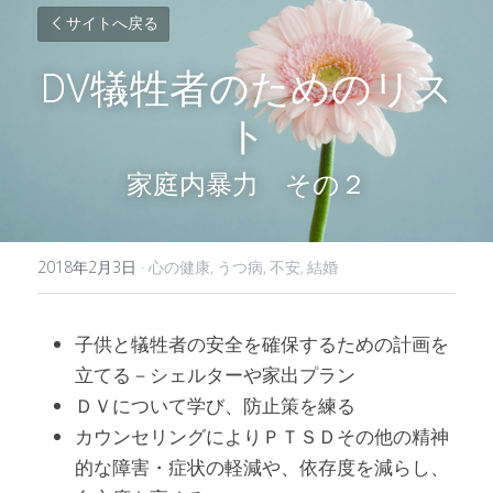
サイトへ戻る
DV犠牲者のためのリス
ト
家庭内暴力　その２
2018年2月3日
·
心の健康,
うつ病,
不安,
結婚
子供と犠牲者の安全を確保するための計画を
立てる－シェルターや家出プラン
ＤＶについて学び、防止策を練る
カウンセリングによりＰＴＳＤその他の精神
的な障害・症状の軽減や、依存度を減らし、