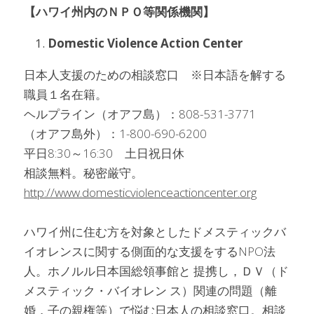
【ハワイ州内のＮＰＯ等関係機関】
Domestic Violence Action Center
日本人支援のための相談窓口　※日本語を解する
職員１名在籍。
ヘルプライン（オアフ島）：808-531-3771
（オアフ島外）：1-800-690-6200
平日8:30～16:30　土日祝日休
相談無料。秘密厳守。
http://www.domesticviolenceactioncenter.org
ハワイ州に住む方を対象としたドメスティックバ
イオレンスに関する側面的な支援をするNPO法
人。ホノルル日本国総領事館と 提携し，ＤＶ（ド
メスティック・バイオレン ス）関連の問題（離
婚，子の親権等）で悩む日本人の相談窓口。相談