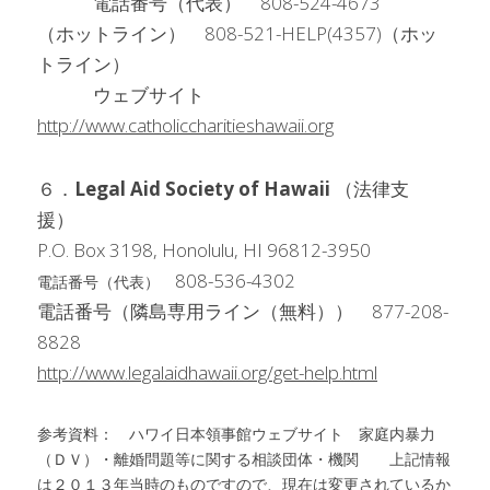
　　　電話番号（代表）　808-524-4673
（ホットライン）　808-521-HELP(4357)（ホッ
トライン）
　　　ウェブサイト　
http://www.catholiccharitieshawaii.org
６．
Legal Aid Society of Hawaii 
（法律支
援）　
P.O. Box 3198, Honolulu, HI 96812-3950
808-536-4302
電話番号（代表）　
電話番号（隣島専用ライン（無料））　877-208-
8828
http://www.legalaidhawaii.org/get-help.html
参考資料：　ハワイ日本領事館ウェブサイト　家庭内暴力
（ＤＶ）・離婚問題等に関する相談団体・機関　　上記情報
は２０１３年当時のものですので、現在は変更されているか